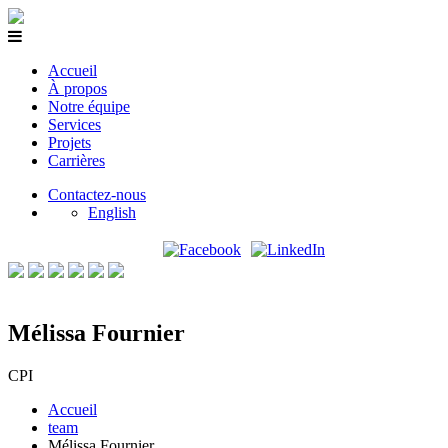
Accueil
À propos
Notre équipe
Services
Projets
Carrières
Contactez-nous
English
Mélissa Fournier
CPI
Accueil
team
Mélissa Fournier