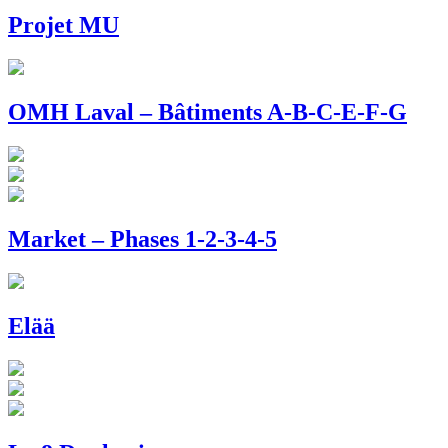
Projet MU
OMH Laval – Bâtiments A-B-C-E-F-G
Market – Phases 1-2-3-4-5
Elää