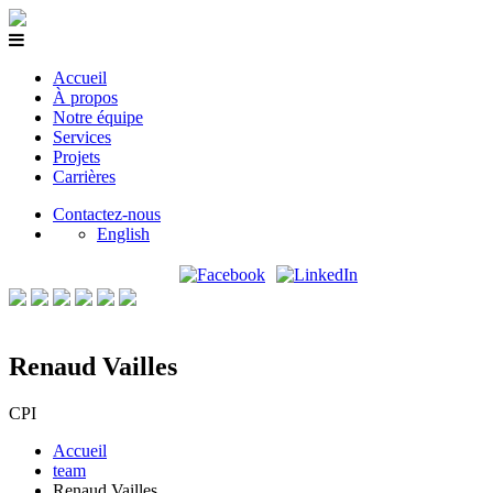
Accueil
À propos
Notre équipe
Services
Projets
Carrières
Contactez-nous
English
Renaud Vailles
CPI
Accueil
team
Renaud Vailles