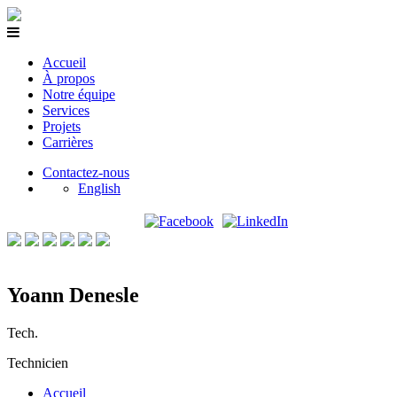
Accueil
À propos
Notre équipe
Services
Projets
Carrières
Contactez-nous
English
Yoann Denesle
Tech.
Technicien
Accueil