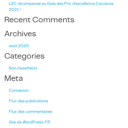
L2C récompensé au Gala des Prix d’excellence Cecobois
2021 !
Recent Comments
Archives
août 2020
Categories
Accueil
Non classifié(e)
À propos
Meta
Notre
équipe
Connexion
Services
Flux des publications
Flux des commentaires
Projets
Site de WordPress-FR
Carrières